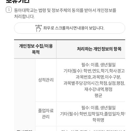
보유기간
동아대학교는 법령 및 정보주체의 동의를 받아서 개인정보를
처리합니다.
좌우로 스크롤하시면 내용이 보입니다.
개인정보 수집/이용
처리하는 개인정보의 항목
목적
필수: 이름, 생년월일
기타(필수): 학번,연도,학기,학사경고유무
과목번호,과목명,이수구분,
성적관리
과목별주당강의시간,학점,실점,평점,등급
재수강내역,평점
평균
필수: 이름, 생년월일
졸업자료
기타(필수):학번,입학일자,졸업일자,학위번
관리
학위명