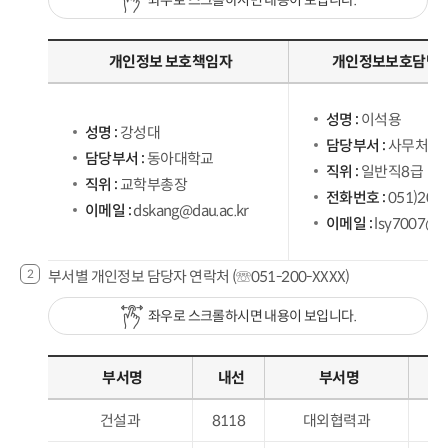
개인정보 보호책임자
개인정보보호담당자
성명 :
이석용
성명 :
강성대
담당부서 :
사무처 총
담당부서 :
동아대학교
직위 :
일반직8급
직위 :
교학부총장
전화번호 :
051)200
이메일 :
dskang@dau.ac.kr
이메일 :
lsy7007@da
부서별 개인정보 담당자 연락처 (☏051-200-XXXX)
좌우로 스크롤하시면 내용이 보입니다.
부서명
내선
부서명
내
건설과
8118
대외협력과
60