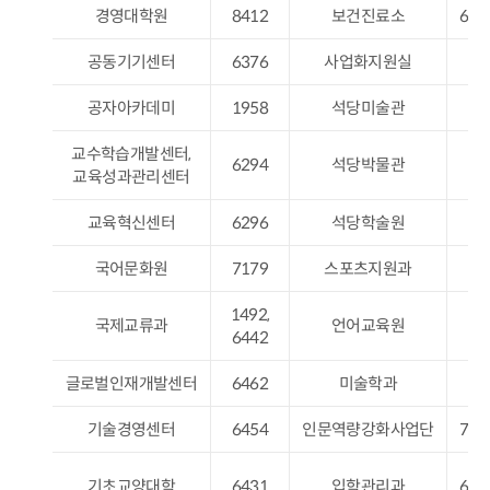
경영대학원
8412
보건진료소
633
공동기기센터
6376
사업화지원실
65
공자아카데미
1958
석당미술관
87
교수학습개발센터,
6294
석당박물관
84
교육성과관리센터
교육혁신센터
6296
석당학술원
19
국어문화원
7179
스포츠지원과
61
1492,
국제교류과
언어교육원
63
6442
글로벌인재개발센터
6462
미술학과
17
기술경영센터
6454
인문역량강화사업단
739
기초교양대학
6431
입학관리과
630