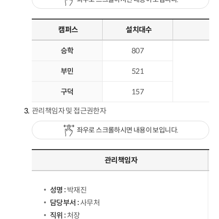
캠퍼스
설치대수
승학
807
부민
521
구덕
157
관리책임자 및 접근권한자
좌우로 스크롤하시면 내용이 보입니다.
관리책임자
성명 :
박재진
담당부서 :
사무처
직위 :
처장