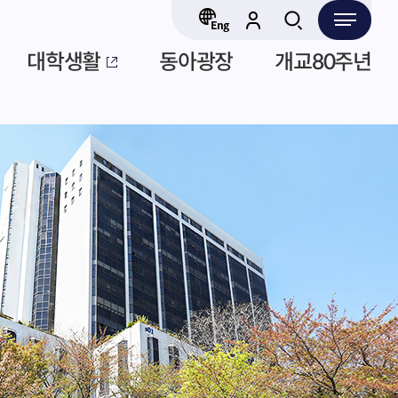
대학생활
동아광장
개교80주년