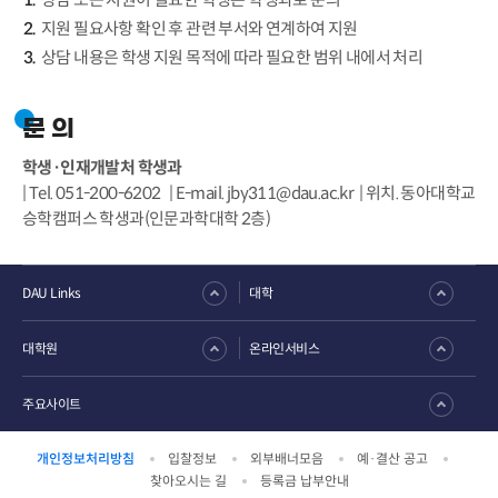
지원 필요사항 확인 후 관련 부서와 연계하여 지원
상담 내용은 학생 지원 목적에 따라 필요한 범위 내에서 처리
문 의
학생·인재개발처 학생과
| Tel. 051-200-6202 | E-mail.
jby311@dau.ac.kr
| 위치. 동아대학교
승학캠퍼스 학생과(인문과학대학 2층)
DAU Links
대학
대학원
온라인서비스
주요사이트
개인정보처리방침
입찰정보
외부배너모음
예·결산 공고
찾아오시는 길
등록금 납부안내