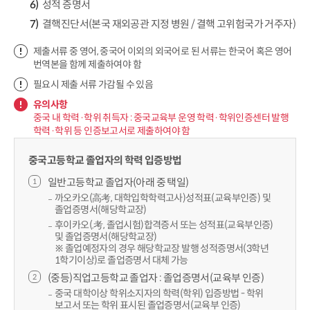
성적 증명서
결핵진단서(본국 재외공관 지정 병원 / 결핵 고위험국가 거주자)
제출서류 중 영어, 중국어 이외의 외국어로 된 서류는 한국어 혹은 영어
번역본을 함께 제출하여야 함
필요시 제출 서류 가감될 수 있음
유의사항
중국 내 학력·학위 취득자 : 중국교육부 운영 학력·학위인증센터 발행
학력·학위 등 인증보고서로 제출하여야 함
중국고등학교 졸업자의 학력 입증방법
일반고등학교 졸업자(아래 중 택일)
까오카오(高考, 대학입학학력고사)성적표(교육부인증) 및
졸업증명서(해당학교장)
후이카오(.考, 졸업시험)합격증서 또는 성적표(교육부인증)
및 졸업증명서(해당학교장)
※ 졸업예정자의 경우 해당학교장 발행 성적증명서(3학년
1학기이상)로 졸업증명서 대체 가능
(중등)직업고등학교 졸업자 : 졸업증명서(교육부 인증)
중국 대학이상 학위소지자의 학력(학위) 입증방법 - 학위
보고서 또는 학위 표시된 졸업증명서(교육부 인증)