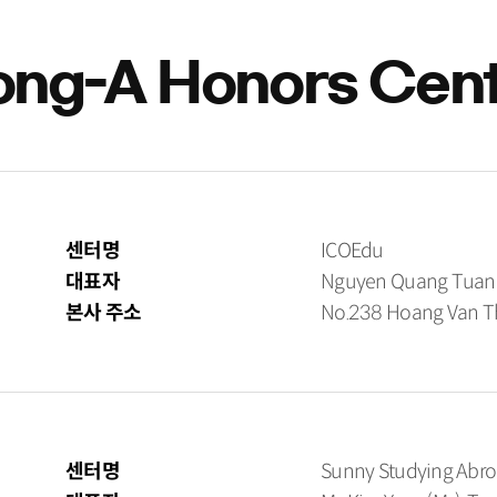
ng-A Honors Cen
센터명
ICOEdu
대표자
Nguyen Quang Tuan(
본사 주소
No.238 Hoang Van Thu
센터명
Sunny Studying Abr